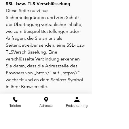
SSL- bzw. TLS-Verschlüsselung
Diese Seite nutzt aus
Sicherheitsgründen und zum Schutz
der Übertragung vertraulicher Inhalte,
wie zum Beispiel Bestellungen oder
Anfragen, die Sie an uns als
Seitenbetreiber senden, eine SSL- bzw.
TLSVerschlüsselung. Eine
verschlüsselte Verbindung erkennen
Sie daran, dass die Adresszeile des
Browsers von „http://“ auf „https://“
wechselt und an dem Schloss-Symbol
in Ihrer Browserzeile.
Wenn die SSL- bzw. TLS-
Telefon
Adresse
Probetraining
Verschlüsselung aktiviert ist, können
die Daten, die Sie an uns übermitteln,
nicht von Dritten mitgelesen werden.